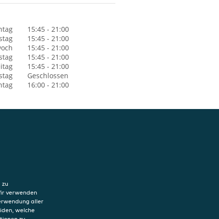
ntag
15:45 - 21:00
stag
15:45 - 21:00
woch
15:45 - 21:00
stag
15:45 - 21:00
itag
15:45 - 21:00
stag
Geschlossen
ntag
16:00 - 21:00
hutzerklärung
ung von Cookies
 zu
sum
Wir verwenden
Verwendung aller
eiden, welche
tionen zu