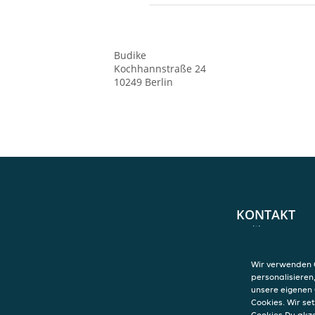
Budike
Kochhannstraße 24
10249
Berlin
KONTAKT
Budike
Kochhannstraße
10249
Berlin
Wir verwenden C
personalisieren
unsere eigenen 
Cookies. Wir s
Cookies Du akz