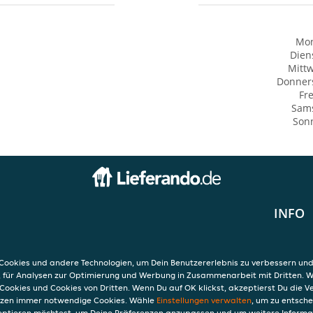
Mo
Dien
Mitt
Donner
Fre
Sam
Son
INFO
AGB
 24
Datensc
Verwend
ookies und andere Technologien, um Dein Benutzererlebnis zu verbessern und
Impres
, für Analysen zur Optimierung und Werbung in Zusammenarbeit mit Dritten. 
Cookies und Cookies von Dritten. Wenn Du auf OK klickst, akzeptierst Du die 
etzen immer notwendige Cookies. Wähle
Einstellungen verwalten
, um zu entsch
eptieren möchtest, um Deine Präferenzen anzupassen und um weitere Informa